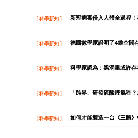
新冠病毒侵入人體全過程！
[
科學新知
]
德國數學家證明了4維空間
[
科學新知
]
科學家認為：黑洞里或許存
[
科學新知
]
「跨界」研發硫酸羥氯喹？
[
科學新知
]
如何才能製造一台《三體》
[
科學新知
]