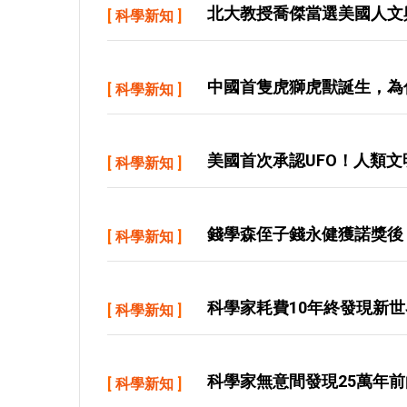
北大教授喬傑當選美國人文
[
科學新知
]
中國首隻虎獅虎獸誕生，為
[
科學新知
]
美國首次承認UFO！人類
[
科學新知
]
錢學森侄子錢永健獲諾獎後
[
科學新知
]
科學家耗費10年終發現新
[
科學新知
]
科學家無意間發現25萬年前
[
科學新知
]