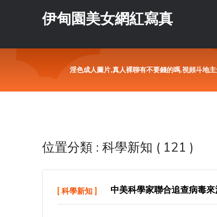
伊甸園美女網紅寫真
淫色成人圖片,真人裸聊有不要錢的嗎,視頻斗地主免
位置分類 : 科學新知 ( 121 )
中美科學家聯合追查病毒來
[
科學新知
]