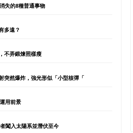
消失的8種普通事物
有多遠？
，不弄鍛煉照樣瘦
射突然爆炸，強光形似「小型核彈「
的運用前景
來者闖入太陽系並潛伏至今