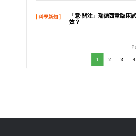
「意·關注」瑞德西韋臨床
[
科學新知
]
效？
Pa
1
2
3
4