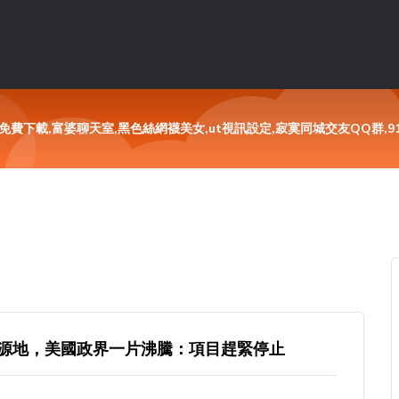
費下載,富婆聊天室,黑色絲網襪美女,ut視訊設定,寂寞同城交友QQ群,91
源地，美國政界一片沸騰：項目趕緊停止