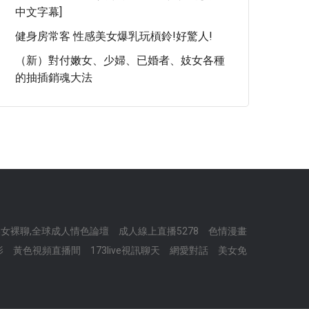
中文字幕]
健身房常客 性感美女爆乳玩槓鈴!好驚人!
（新）對付嫩女、少婦、已婚者、妓女各種
的抽插銷魂大法
女裸聊,全球成人情色論壇
成人線上直播5278
色情漫畫
影
黃色視頻直播間
173live視訊聊天
網愛對話
美女免