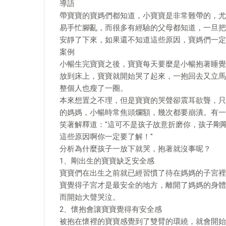
導語
帶寶寶的寶媽們都知道，小寶寶是非常難帶的，尤
易手忙腳亂，而很多有經驗的父母都知道，一旦把
安靜了下來，如果還不知道這些原因，寶媽們一定
案例
小暢生完寶寶之後，寶寶每天要麼是小暢抱著睡覺
放到床上，寶寶就開始哭了起來，一抱回去又立馬
整個人也瘦了一圈。
本來想置之不理，但是寶寶的哭聲卻震耳欲聾，只
的媽媽，小暢時常焦頭爛額，幾次都要崩潰。有一
笑著解釋道："這可不是孩子故意折磨你，孩子剛
這些原因啊你一定要了解！"
分析為什麼孩子一放下就哭，抱著就沒事呢？
1、剛出生的寶寶缺乏安全感
寶寶們在出生之前就已經習慣了待在媽媽的子宮裡
寶覺得子宮才是最安全的地方，離開了媽媽的身體
而開始大聲哭泣。
2、懷抱會讓寶寶覺得有安全感
被抱在懷裡的寶寶感覺到了雙臂的環繞，就會開始