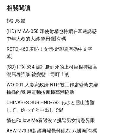
相關閱讀
視訊軟體
(HD) MIAA-058 即使射精也持續在耳邊誘惑
中年大叔的大姊 篠田優[有碼
RCTD-460 羞恥！女體檢查場[有碼中文字
幕]
(SD) IPX-534 被討厭到死的上司巨根持續高
潮屈辱強暴 被變態上司盯上的
WO-001 人妻家政婦 NTR 被工作處變態夫婦
抽插的我 用電動按摩棒高潮協助
CHINASES SUB HND-783 わざと雪山遭難
して、姪っ子と中出しで温
情色Follow Me看過沒？挑逗男女情慾界限
ABW-273 絕對經典場景幹砲22 八掛海[有碼