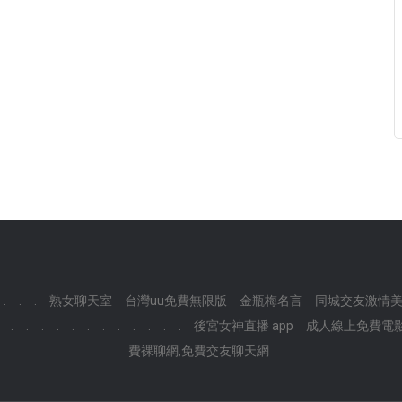
.
.
.
熟女聊天室
台灣uu免費無限版
金瓶梅名言
同城交友激情美
.
.
.
.
.
.
.
.
.
.
.
.
後宮女神直播 app
成人線上免費電
費裸聊網,免費交友聊天網