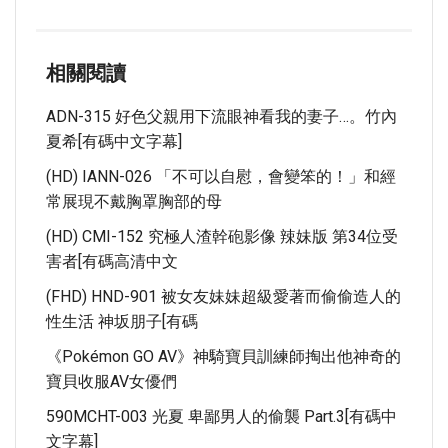
相關閱讀
ADN-315 好色父親用下流眼神看我的妻子…。竹內
夏希[有碼中文字幕]
(HD) IANN-026 「不可以自慰，會變笨的！」和經
常展現不戴胸罩胸部的母
(HD) CMI-152 究極人渣幹砲影像 辣妹版 第34位受
害者[有碼高清中文
(FHD) HND-901 被女友妹妹超級愛著而偷偷造人的
性生活 神坂朋子[有碼
《Pokémon GO AV》神騎寶貝訓練師掏出他神奇的
寶貝收服AV女優們
590MCHT-003 光夏 卑鄙男人的偷襲 Part.3[有碼中
文字幕]