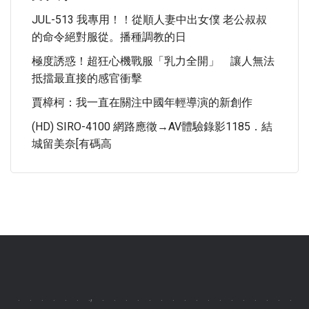
JUL-513 我專用！！從順人妻中出女僕 老公叔叔
的命令絕對服從。播種調教的日
極度誘惑！超狂心機戰服「乳力全開」 讓人無法
抵擋最直接的感官衝擊
賈樟柯：我一直在關注中國年輕導演的新創作
(HD) SIRO-4100 網路應徵→AV體驗錄影1185．結
城留美奈[有碼高
.
.
.
.
.
.
.,
.
.
.
.
.
.
.
.
.
.
.
.
.
.
.
.
.