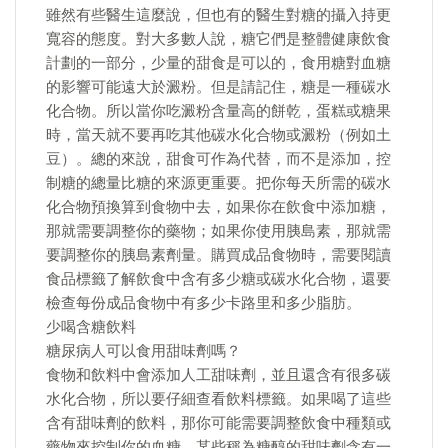
雖然有些醫生這麼說，但也有的醫生對糖的攝入持更
寬容的態度。對大多數人說，糖它們是整體健康飲食
計劃的一部分，少量的甜食是可以的，食用糖對血糖
的影響可能遠大於澱粉。但是請記住，糖是一種碳水
化合物。所以當你吃澱粉含量高的餅乾，蛋糕或糖果
時，當天就不要再吃其他碳水化合物或澱粉（例如土
豆）。總的來說，甜食可作為代替，而不是添加，控
制糖的總量比糖的來源更重要。把你每天所需的碳水
化合物預換算到食物中去，如果你在飲食中添加糖，
那就需要調整你的藥物；如果你使用胰島素，那就需
要調整你的胰島素劑量。購買成品食物時，需要閱讀
食品標籤了解飲食中含有多少糖或碳水化合物，還要
檢查每份成品食物中有多少卡路里和多少脂肪。
少喝含糖飲料
糖尿病人可以食用甜味劑嗎？
食物和飲料中會添加人工甜味劑，並且還含有很多碳
水化合物，所以要仔細查看飲料標籤。如果喝了這些
含有甜味劑的飲料，那你可能需要調整飲食中種類或
藥物來控制你的血糖。某些稱為糖醇的甜味劑含有一