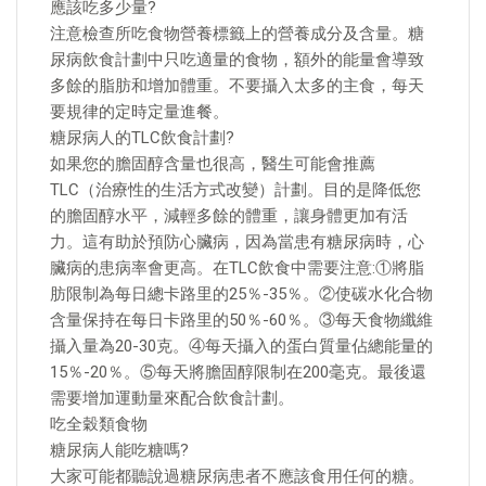
應該吃多少量?
注意檢查所吃食物營養標籤上的營養成分及含量。糖
尿病飲食計劃中只吃適量的食物，額外的能量會導致
多餘的脂肪和增加體重。不要攝入太多的主食，每天
要規律的定時定量進餐。
糖尿病人的TLC飲食計劃?
如果您的膽固醇含量也很高，醫生可能會推薦
TLC（治療性的生活方式改變）計劃。目的是降低您
的膽固醇水平，減輕多餘的體重，讓身體更加有活
力。這有助於預防心臟病，因為當患有糖尿病時，心
臟病的患病率會更高。在TLC飲食中需要注意:①將脂
肪限制為每日總卡路里的25％-35％。②使碳水化合物
含量保持在每日卡路里的50％-60％。③每天食物纖維
攝入量為20-30克。④每天攝入的蛋白質量佔總能量的
15％-20％。⑤每天將膽固醇限制在200毫克。最後還
需要增加運動量來配合飲食計劃。
吃全穀類食物
糖尿病人能吃糖嗎?
大家可能都聽說過糖尿病患者不應該食用任何的糖。