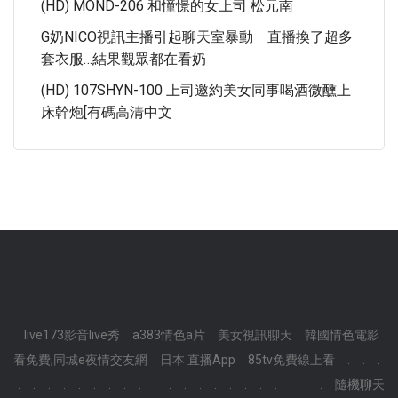
(HD) MOND-206 和憧憬的女上司 松元南
G奶NICO視訊主播引起聊天室暴動 直播換了超多
套衣服…結果觀眾都在看奶
(HD) 107SHYN-100 上司邀約美女同事喝酒微醺上
床幹炮[有碼高清中文
.
.
.
.
.
.
.
.
.
.
.
.
.
.
.
.
.
.
.
.
.
.
.
.
live173影音live秀
a383情色a片
美女視訊聊天
韓國情色電影
看免費,同城e夜情交友網
日本 直播App
85tv免費線上看
.
.
.
.
.
.
.
.
.
.
.
.
.
.
.
.
.
.
.
.
.
.
.
.
隨機聊天