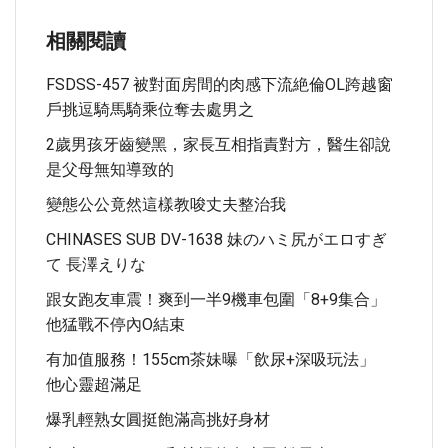
相關閱讀
FSDSS-457 被對面房間的肉感下流絶倫OL跨越窗
戶挑逗騎馬騎乘位奪去處男之
2歲男孩牙齒變黑，家長互相指責對方，醫生卻說
是父母無知導致的
變態公公竟然這樣教唆丈夫整治我
CHINASES SUB DV-1638 妹のハミ尻がエロすぎ
て 長澤えりな
跟女跑友車震！爽到一半9機車包圍「8+9集合」
他猛戰不停內O結束
有加值服務！155cm茶妹曝「飲尿+深吸玩法」
他心靈超滿足
爆乳輕熟女圓挺飽滿高挑好身材