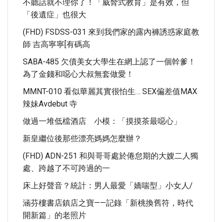
不聽話就不理你了！「威脅式教育」是有效，但
「後遺症」也很大
(FHD) FSDSS-031 來到我們家的露內褲誘惑家庭教
師 吉高寧寧[有碼高
SABA-485 欠債美女大學生在網上認了一個幹爹！
為了金錢和噁心大叔無套做愛！
MMNT-010 看似華麗其實很怕生… SEX偏差值MAX
辣妹Avdebut 寺
做過一堆低檔酒店 小模：「摸摸茶最噁心」
新皇繼位後那些漂亮媽媽怎麼辦？
(FHD) ADN-251 和與哥哥處於倦怠期的大嫂二人獨
處、跨越了不可跨過的一
床上好聲音？統計：男人最愛「嬌喘型」小女人/
涵芬樓書店鎮店之寶——記錄「新桃換舊符，時代
開新篇」的老照片