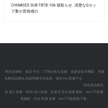
CHINASES SUB TBTB-106 寝取らせ…清楚なGカッ
プ妻が背徳感の
.
.
.
.
.
.
.
.
.
.
.
.
.
.
.
.
.
.
.
.
.
.
.
.
85街官網st
後宮 平台
173live美女直播
真愛旅舍手機版
外國
免費視訊網址,視頻吧聊天交友網
後宮mm直播平台
.
.
.
.
.
.
.
.
.
.
.
.
.
.
.
.
.
.
.
.
.
.
.
.
情色視訊聊天
室 成人直播
85街 成人影城
比基尼 美女直播 露奶
live173直播
電腦版
交友 軟體 直播
live173最新版下載