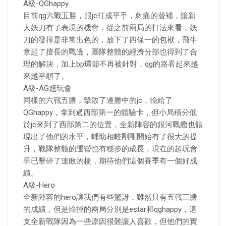
A級-QGhappy
目前qg六戰五勝，跟jc打成平手，刺痛的替補，讓新
人妖刀有了表現的機會，從之前兩局的打法來看，妖
刀的發揮是非常出色的，放下了四保一的包袱，飛牛
拿起了擅長的戰邊，團隊整體的經濟分部也得到了合
理的解決，加上bp環節不再被針對，qg的路看起來越
來越平順了。
A級-AG超玩會
同樣的六戰五勝，擊敗了連勝中的jc，輸給了
QGhappy，拿到過西部第一的體驗卡，但小局積分低
於jc來到了西部第二的位置，全新陣容的銀河戰艦也體
現出了他們的水平，輔助相較剛剛開始有了很大的提
升，戰隊整體的運營也有穩步的成長，現在的超玩會
早已擊碎了連敗的梗，期待他們這個賽季有一個好成
績。
A級-Hero
全新陣容的hero讓我們有些驚訝，雖然只有五戰三勝
的成績，但是輸掉的兩局分別是estar和qghappy，這
支全新戰隊因為一些原因很難讓人喜歡，但他們的實