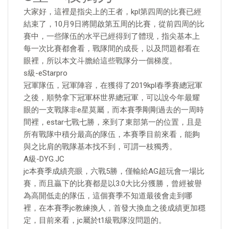
大家好，這裡是指尖上的王者，kpl第四周的比賽已經
結束了，10月9日將開啟第五周的比賽，從前四周的比
賽中，一些隊伍的水平已經得到了體現，指尖基本上
每一次比賽都會看，戰隊間的成長，以及問題都看在
眼裡，所以本文斗膽給這些戰隊分一個梯度。
s級-eStarpro
冠軍隊伍，冠軍陣容，在獲得了2019kpl春季賽總冠軍
之後，順勢拿下冠軍杯世界總冠軍，可以說今年最耀
眼的一支戰隊非e星莫屬，而本賽季剛剛過去的一周時
間裡，estar七戰七勝，來到了東部第一的位置，且是
所有戰隊中積分最高的隊伍，本賽季目前來看，能夠
與之比肩的戰隊基本找不到，可謂一枝獨秀。
A級-DYG.JC
jc本賽季成績亮眼，六戰5勝，僅輸給AG超玩會一場比
賽，而且贏下的比賽都是以3:0大比分獲勝，曾經被譽
為高開低走的隊伍，這個賽季不知道最後會走到哪
裡，在本賽季jc教練換人，首發大換血之後成績更加穩
定，目前來看，jc屬於t1級戰隊沒問題的。