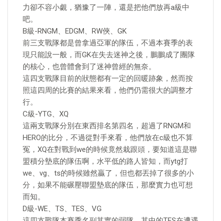
力卻不容小覷，猶豫了一陣，還是把他們放再a級中
吧。
B級-RNGM、EDGM、RW俠、GK
前三支戰隊都是曾拿過亞軍的隊伍，不過本賽季的表
現只能說一般，而GK在失去迷神之後，鵬鵬成了團隊
的核心，也曾體會到了迷神曾經的無奈。
這四支戰隊目前的狀態都有一定的回暖跡象，然而按
照這四周的比賽的結果來看，他們仍需很大的調整才
行。
C級-YTG、XQ
這兩支戰隊分別在東西排名第四名，超過了RNGM和
HERO的比分，不過從對手來看，他們放在c級也不算
冤，XQ在對戰到we的時候竟然栽跟頭，要知道這是聯
盟積分墊底的隊伍啊，水平低的路人皆知，而ytg打
we、vg、ts的時候雖然贏了，但也都丟掉了很多的小
分，如果不能碾壓聯盟墊底的隊伍，那麼實力也可想
而知。
D級-WE、TS、TES、VG
這四支戰隊本賽季名副其實的弱隊，其中的TES在遭遇