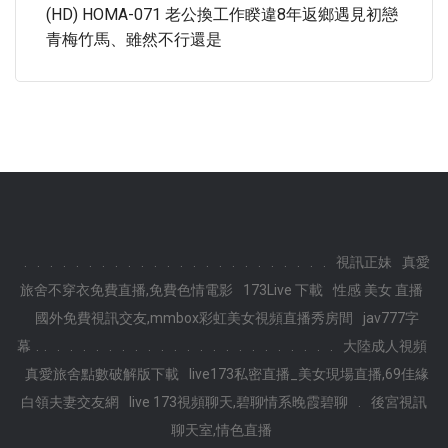
(HD) HOMA-071 老公換工作睽違8年返鄉遇見初戀
青梅竹馬、雖然不行還是
.
.
.
.
.
.
.
.
.
.
.
.
.
.
.
.
.
.
.
.
.
.
.
.
視訊正妹
真愛
旅舍不穿衣免費直播,免費色情電影
173Live 下載
性感 美女 直播
國外免費視訊交友,mmbox彩虹美女視頻直播秀房間
jav777字
.
幕
.
.
.
.
.
.
.
.
.
.
.
.
.
.
.
.
.
.
.
.
.
.
.
大陸成人視頻
真愛旅舍點數破解版下載
live173私密直播_美女現場直播,69佳緣
白領夫妻交友網
live 173視頻聊天,碧聊情系晚霞碧聊
.
後宮視訊
聊天室,情色直播