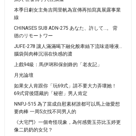
本季日劇女主角吉岡里帆為宣傳再拍寫真展露事業
線
CHINASES SUB ADN-275 あなた、許して…。 背
徳のリモートワー
JUFE-278 讓人滿滿喝下融化般牽絲下流味道唾液…
腦袋與肉棒沉溺在快感的濃
上戲94級：馬伊琍和保劍鋒的「老友記」
月光論壇
如果女人肯跟你「玩69式」請不要大力弄壞她！
69式背後隱藏的「秘密」男人肯定
NNPJ-515 為了當成自慰素材誰都可以馬上做愛想
要肉棒 一周5次找不同男人的
《大宅門》一個奇怪現象，為何感覺玉芬比玉婷更
像二奶奶的女兒？