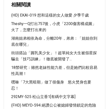
相關閱讀
(HD) EKAI-019 想和這樣的女人做愛 夕季千歲
Theshy一Q打出757後，小虎「2200傷害構成圖」
火了，怎麼打出來的
湖南姐弟相依為命，分離20年，弟弟：「姐姐你到
底在哪兒」
街頭搭訕「圓乳美少女」！超單純女大生被假星探
騙去「技巧訓練」！徹底被開發了...
18禁研究：雖然老妹性能力差，但是她們比較容易
性高潮！
嘿咻「7大黑暗期」做了很傷身 慾火焚身也要
忍！
292MY-525 松山立香1[有碼中文字幕]
(FHD) MEYD-594 絕讚公公被媳婦發情鎖定的危險