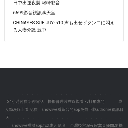
日中出逆夜襲 瀬崎彩音
6699影音視訊聊天室
CHINASES SUB JUY-510 声も出せずクンニに悶え
る人妻介護 豊中
.
.
.
.
.
.
.
.
.
.
.
.
.
.
.
.
.
.
.
.
.
.
.
.
24小時付費陪聊電話
快播倫理片在線觀看,xv打飛專門
.
.
成
人動漫線上看 免費
showlive看黃台的app免費下載,uthome視訊聊
天
.
.
.
.
.
.
.
.
.
.
.
.
.
.
.
.
.
.
.
.
.
.
.
.
showlive裸播app,fc2成人 影音
台灣後宮深夜寂寞直播間,隨機