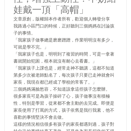
娃戴一頂「高帽」
文章原創，版權歸本作者所有，歡迎個人轉發分享
我路過小區門口的時候，正好聽到三個媽媽在討論孩
子的事情。
「我家孩子做事總是磨磨蹭蹭，作業明明沒有多少，
可就是學不完。」
「我家孩子也是，明明到了複習的時間，可是一拿著
書就開始犯困，根本就沒有耐心去看書。」
「我家孩子上課也是，經常走神不聽講，這都不知道
第多少次被老師點名了，每次孩子只要已走神就會叫
家長，我現在都已經成了學校的常客了。」
三個媽媽滿臉愁容，不知道該拿這些孩子怎麼辦。
很多家長可是為孩子操碎了心，孩子做事沒有積極
性，特別是學習，從來都不會主動的去完成。即便是
家長使用了打罵的方式，孩子依舊是我行我素，他不
喜歡的事情堅決不會去做。
這樣的情況相信很多有孩子的家長都遇到過，孩子對