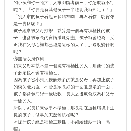
的小孩和你一邊大，人家都能考前三，你怎麼就不行
呢？」「你要是有其他孩子一半聰明我就知足了！」
「別人家的孩子看起來多精神啊，再看看你，駝背像
是一隻駱駝？」
孩子經常被父母打擊，就算是一個再有積極性的孩
子，也會被家長的言語消耗殆盡。孩子就會認為：反
正我在父母心裡都已經是這樣的人了，那還改變什麼
呢？
③無法以身作則
如果父母本就不是一個擁有積極性的人，那他們的孩
子必定也不會有積極性。
因為孩子從小到大接觸最多的就是父母，再加上孩子
的模仿能力強，不管是家長好的一面還是壞的一面，
孩子都會像海綿一樣吸收，長大之後就會成為和父母
一樣的人。
所以，家長如果做事不積極，那長期在這種環境下生
長的孩子，做事又怎麼會積極呢？
☞提升孩子總是積極主動性，不如給娃戴一頂「高
帽」