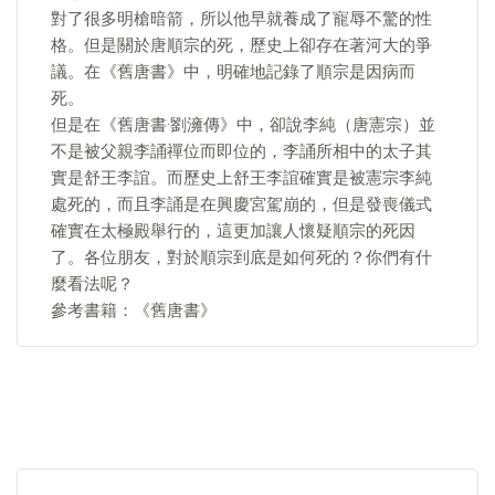
對了很多明槍暗箭，所以他早就養成了寵辱不驚的性
格。但是關於唐順宗的死，歷史上卻存在著河大的爭
議。在《舊唐書》中，明確地記錄了順宗是因病而
死。
但是在《舊唐書·劉澭傳》中，卻說李純（唐憲宗）並
不是被父親李誦禪位而即位的，李誦所相中的太子其
實是舒王李誼。而歷史上舒王李誼確實是被憲宗李純
處死的，而且李誦是在興慶宮駕崩的，但是發喪儀式
確實在太極殿舉行的，這更加讓人懷疑順宗的死因
了。各位朋友，對於順宗到底是如何死的？你們有什
麼看法呢？
參考書籍：《舊唐書》