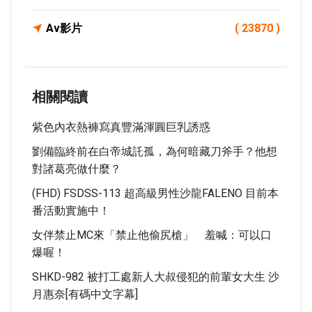
Av影片
( 23870 )
相關閱讀
紫色內衣熱褲寫真豐滿渾圓巨乳誘惑
劉備臨終前在白帝城託孤，為何暗藏刀斧手？他想
對諸葛亮做什麼？
(FHD) FSDSS-113 超高級男性沙龍FALENO 目前本
番活動實施中！
女伴禁止MC來「禁止他偷尻槍」 羞喊：可以口
爆喔！
SHKD-982 被打工處新人大叔侵犯的前輩女大生 沙
月惠奈[有碼中文字幕]