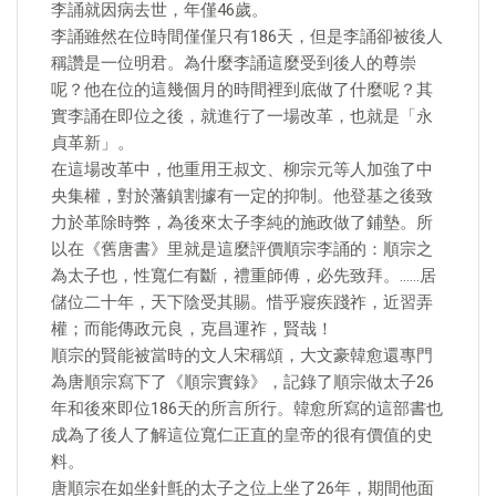
李誦就因病去世，年僅46歲。
李誦雖然在位時間僅僅只有186天，但是李誦卻被後人
稱讚是一位明君。為什麼李誦這麼受到後人的尊崇
呢？他在位的這幾個月的時間裡到底做了什麼呢？其
實李誦在即位之後，就進行了一場改革，也就是「永
貞革新」。
在這場改革中，他重用王叔文、柳宗元等人加強了中
央集權，對於藩鎮割據有一定的抑制。他登基之後致
力於革除時弊，為後來太子李純的施政做了鋪墊。所
以在《舊唐書》里就是這麼評價順宗李誦的：順宗之
為太子也，性寬仁有斷，禮重師傅，必先致拜。……居
儲位二十年，天下陰受其賜。惜乎寢疾踐祚，近習弄
權；而能傳政元良，克昌運祚，賢哉！
順宗的賢能被當時的文人宋稱頌，大文豪韓愈還專門
為唐順宗寫下了《順宗實錄》，記錄了順宗做太子26
年和後來即位186天的所言所行。韓愈所寫的這部書也
成為了後人了解這位寬仁正直的皇帝的很有價值的史
料。
唐順宗在如坐針氈的太子之位上坐了26年，期間他面