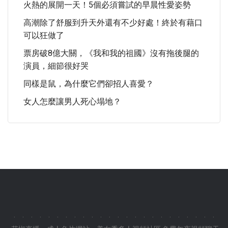
火熱的展開一天！5個必須嘗試的早晨性愛姿勢
高潮除了舒服到升天外還有不少好處！終於有藉口
可以狂做了
票房破8億大關，《我和我的祖國》沒有拖後腿的
演員，細節很好哭
同樣是鼠，為什麼它們卻招人喜愛？
女人怎麼讓男人死心塌地？
.
.
.
.
.
.
.
.
.
.
.
.
.
.
.
.
.
.
.
.
.
.
.
.