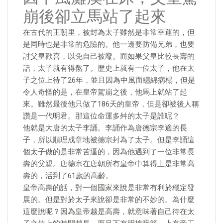
崩後卻立馬站了起來
在古代的王朝里，被封為太子雖然是非常幸運的，但
是同時也是非常的危險的。他一邊要防備兄弟，也要
討父皇歡喜，以免自己被廢。而如果父皇比較長壽的
話，太子就有得熬了。歷史上就有一位太子，他在太
子之位上待了26年，並且因為中風而纏綿病榻，但是
令人奇怪的是，在皇帝駕崩之後，他馬上就站了起
來。雖然最後他只做了186天的皇帝，但是卻被後人稱
讚是一代明君。那這位命運多舛的太子是誰呢？
他就是大唐的太子李誦。李誦作為唐德宗李適的長
子，所以順理成章地被德宗封為了太子。但是李誦這
個太子做的是非常苦逼的，因為他遇到了一位非常長
壽的父親。唐德宗在唐朝所有皇帝中算得上是非常高
壽的，活到了61歲的高齡。
皇帝高壽的話，對一個國家來說是非常有利於穩定發
展的。但是對於太子來說卻是非常的不妙的。為什麼
這麼說呢？因為皇帝越是高壽，就意味著自己待在太