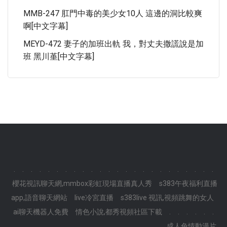
MMB-247 肛門中毒的美少女10人 這邊的洞比較爽
啊[中文字幕]
MEYD-472 妻子的加班出軌 我，對丈夫撒謊說是加
班 黑川堇[中文字幕]
.
.
.
.
.
.
.
.
.
.
.
.
.
.
.
.
.
.
.
.
.
.
.
.
櫻花視訊聊天網,mmbox彩虹現場直播真人秀
s383午夜福利直播
app,語音聊天網站
live冷宮直播
s383live 視訊,視頻跳舞的女人
ai聊天機器人免費
情色小說,都秀視頻社區下載
.
.
.
.
.
.
.
.
.
.
.
.
.
.
.
.
.
.
.
.
.
.
.
.
成人色情動漫片,