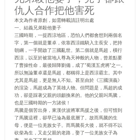
仇人合作把他害死
本文為作者原創，如需轉載請註明出處
一、結義兄弟殺他妻子
三國時期，一提西涼地區，恐怕人們都會想到兩個名
字，第一個就是董卓，依靠西涼鐵騎入主長安，把持
朝綱，一手開啟了三國亂世。第二個就是馬超，橫行
西涼，以至於被當地人尊為天神般的人物，曾差點要
了曹操性命，最後歸降劉備，成了"蜀漢五虎將"之一。
所以無論董卓還是馬超，都稱得上是西涼霸主。其中
尤其是馬超，更是無人不知。甚至由於《三國演義》
的渲染，馬超成為了英雄人物。但問題是，馬超的成
功，卻是踩著父親的頭顱換來的。他的父親叫馬騰，
也是三國時期的一方諸侯！
馬騰是個苦出身，東漢伏波將軍馬援之後，但可惜到
了馬騰這裡，卻早已淪為最底層了。故而馬騰的生
母，便是一位羌族女子。而馬騰長大後，就不得不以
砍柴為生，又走父親的老路，娶了一位羌族女子為