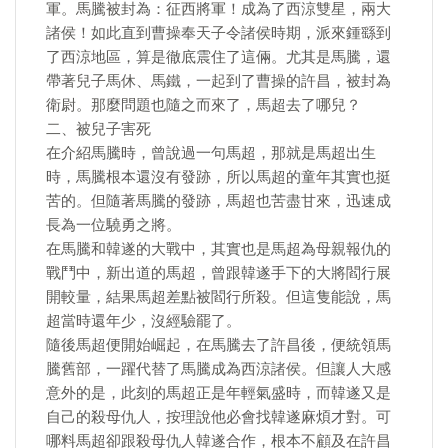
軍。馬騰被封為：征西將軍！成為了西涼雙星，兩大
諸侯！如此直到曹操奉天子令諸侯時期，派來鍾繇到
了西涼地區，算是徹底震住了這倆。尤其是馬騰，還
帶著兒子馬休、馬鐵，一起到了曹操的許昌，被封為
衛尉。那麼問題也隨之而來了，馬超去了哪兒？
二、被兒子害死
在介紹馬騰時，曾說過一句馬超，那就是馬超出生
時，馬騰根本還沒有發跡，所以馬超的童年其實也挺
苦的。但隨著馬騰的發跡，馬超也苦盡甘來，迅速成
長為一位驍勇之將。
在馬騰和韓遂的大戰中，其實也是馬超為母親報仇的
戰鬥中，新出道的馬超，曾跟韓遂手下的大將閻行展
開較量，結果馬超差點被閻行所殺。但這隻能說，馬
超當時還年少，沒經驗罷了。
隨後馬超便開始崛起，在馬騰去了許昌後，便統領馬
騰舊部，一躍代替了馬騰成為西涼諸侯。但讓人大感
意外的是，此刻的馬超正是年輕氣盛時，而韓遂又是
自己的殺母仇人，按理說他必會找韓遂麻煩才對。可
哪料馬超卻跟殺母仇人韓遂合作，根本不顧及在許昌