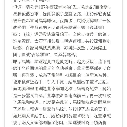
妻，並生下了馬超。
但這一切公元187年西涼地區的"氐、羌之亂"而改變，
馬騰毅然從軍，從此開啟了逆襲之路。由於作戰勇猛
被升任為軍司馬等職位。但隨後，馬騰便認識了一位
改變他一生命運的人，這就是韓遂！據《後漢書》
載：（韓）遂乃殺邊章及伯玉、文侯，擁兵十餘萬，
進圍隴西。太守李相如反，與遂連和，共殺涼州刺史
耿鄙。而鄙司馬扶風馬騰，亦擁兵反叛，又漢陽王
國，自號"合眾將軍"，皆與韓遂合。
即，馬騰、韓遂趁黃巾起義之時，起兵反叛，這下可
給了坐鎮西涼的董卓的立功機會，董卓因平叛有功官
職一再升遷，成為了當時引人矚目的一位新秀名將。
後來被何進看中，引入中原，結果釀出了董卓之亂。
而馬騰和韓遂則趁董卓離開之機，結義為兄弟，開始
進一步蠶食西涼。董卓便命皇甫嵩前來，再一次打敗
了馬騰和韓遂。也就是在此刻，馬騰和韓遂之間發生
了矛盾，韓遂一舉擊敗馬騰，並殺掉了馬騰的妻子。
如此兩人算結了仇，紛紛依附於董卓勢力。在董卓死
後，兩人又全部歸順了朝廷，韓遂被封為：鎮西將