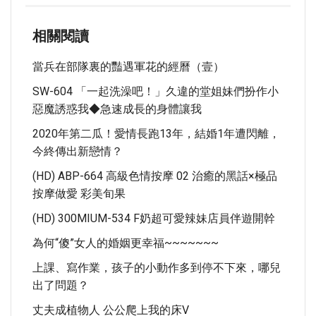
相關閱讀
當兵在部隊裏的豔遇軍花的經曆（壹）
SW-604 「一起洗澡吧！」久違的堂姐妹們扮作小
惡魔誘惑我◆急速成長的身體讓我
2020年第二瓜！愛情長跑13年，結婚1年遭閃離，
今終傳出新戀情？
(HD) ABP-664 高級色情按摩 02 治癒的黑話×極品
按摩做愛 彩美旬果
(HD) 300MIUM-534 F奶超可愛辣妹店員伴遊開幹
為何“傻”女人的婚姻更幸福~~~~~~~
上課、寫作業，孩子的小動作多到停不下來，哪兒
出了問題？
丈夫成植物人 公公爬上我的床v