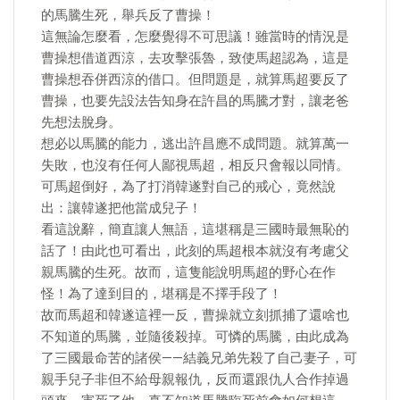
的馬騰生死，舉兵反了曹操！
這無論怎麼看，怎麼覺得不可思議！雖當時的情況是
曹操想借道西涼，去攻擊張魯，致使馬超認為，這是
曹操想吞併西涼的借口。但問題是，就算馬超要反了
曹操，也要先設法告知身在許昌的馬騰才對，讓老爸
先想法脫身。
想必以馬騰的能力，逃出許昌應不成問題。就算萬一
失敗，也沒有任何人鄙視馬超，相反只會報以同情。
可馬超倒好，為了打消韓遂對自己的戒心，竟然說
出：讓韓遂把他當成兒子！
看這說辭，簡直讓人無語，這堪稱是三國時最無恥的
話了！由此也可看出，此刻的馬超根本就沒有考慮父
親馬騰的生死。故而，這隻能說明馬超的野心在作
怪！為了達到目的，堪稱是不擇手段了！
故而馬超和韓遂這裡一反，曹操就立刻抓捕了還啥也
不知道的馬騰，並隨後殺掉。可憐的馬騰，由此成為
了三國最命苦的諸侯——結義兄弟先殺了自己妻子，可
親手兒子非但不給母親報仇，反而還跟仇人合作掉過