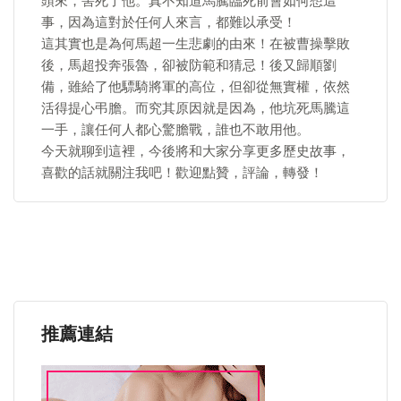
頭來，害死了他。真不知道馬騰臨死前會如何想這
事，因為這對於任何人來言，都難以承受！
這其實也是為何馬超一生悲劇的由來！在被曹操擊敗
後，馬超投奔張魯，卻被防範和猜忌！後又歸順劉
備，雖給了他驃騎將軍的高位，但卻從無實權，依然
活得提心弔膽。而究其原因就是因為，他坑死馬騰這
一手，讓任何人都心驚膽戰，誰也不敢用他。
今天就聊到這裡，今後將和大家分享更多歷史故事，
喜歡的話就關注我吧！歡迎點贊，評論，轉發！
推薦連結