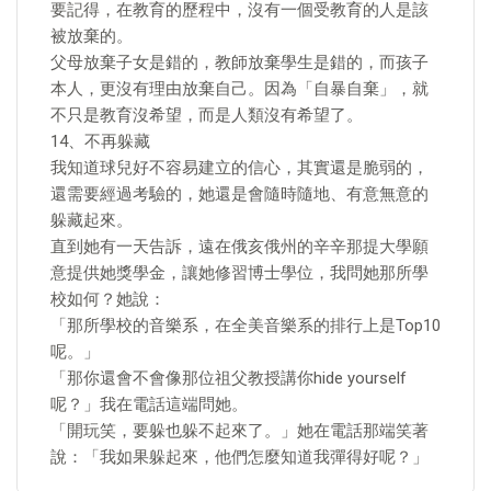
要記得，在教育的歷程中，沒有一個受教育的人是該
被放棄的。
父母放棄子女是錯的，教師放棄學生是錯的，而孩子
本人，更沒有理由放棄自己。因為「自暴自棄」，就
不只是教育沒希望，而是人類沒有希望了。
14、不再躲藏
我知道球兒好不容易建立的信心，其實還是脆弱的，
還需要經過考驗的，她還是會隨時隨地、有意無意的
躲藏起來。
直到她有一天告訴，遠在俄亥俄州的辛辛那提大學願
意提供她獎學金，讓她修習博士學位，我問她那所學
校如何？她說：
「那所學校的音樂系，在全美音樂系的排行上是Top10
呢。」
「那你還會不會像那位祖父教授講你hide yourself
呢？」我在電話這端問她。
「開玩笑，要躲也躲不起來了。」她在電話那端笑著
說：「我如果躲起來，他們怎麼知道我彈得好呢？」