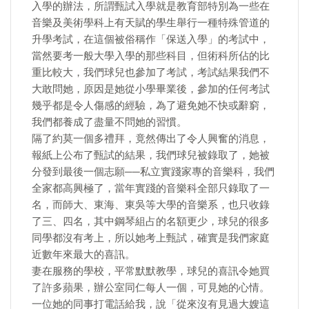
入學的辦法，所謂甄試入學就是教育部特別為一些在
音樂及美術學科上有天賦的學生舉行一種特殊管道的
升學考試，在這個被俗稱作「保送入學」的考試中，
當然要考一般大學入學的那些科目，但術科所佔的比
重比較大，我們球兒也參加了考試，考試結果我們不
大敢問她，原因是她從小學畢業後，參加的任何考試
幾乎都是令人傷感的經驗，為了避免她不快或辭窮，
我們都養成了盡量不問她的習慣。
隔了約莫一個多禮拜，竟然傳出了令人興奮的消息，
報紙上公布了甄試的結果，我們球兒被錄取了，她被
分發到最後一個志願──私立實踐家專的音樂科，我們
全家都高興極了，當年實踐的音樂科全部只錄取了一
名，而師大、東海、東吳等大學的音樂系，也只收錄
了三、四名，其中鋼琴組占的名額更少，球兒的很多
同學都沒有考上，所以她考上甄試，確實是我們家庭
近數年來最大的喜訊。
妻在服務的學校，平常默默教學，球兒的喜訊令她買
了許多蘋果，辦公室同仁每人一個，可見她的心情。
一位她的同事打電話給我，說「從來沒有見過大嫂這