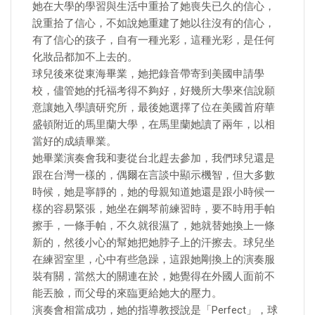
她在大學的學習與生活中重拾了她喪失已久的信心，
說重拾了信心，不如說她重建了她以往沒有的信心，
有了信心的孩子，自有一種光彩，這種光彩，是任何
化妝品都加不上去的。
球兒後來從東海畢業，她把錄音帶寄到美國申請學
校，儘管她的托福考得不夠好，好幾所大學來信說願
意讓她入學讀研究所，最後她選擇了位在美國首府華
盛頓附近的馬里蘭大學，在馬里蘭她讀了兩年，以相
當好的成績畢業。
她畢業演奏會我和妻從台北趕去參加，我們球兒還是
跟在台灣一樣的，偶爾在言談中顯示機智，但大多數
時候，她是寧靜的，她的母親知道她還是跟小時候一
樣的容易緊張，她坐在鋼琴前練習時，要不時用手帕
擦手，一條手帕，不久就很濕了，她就替她換上一條
新的，然後小心的幫她把她脖子上的汗擦去。球兒坐
在練習室里，心中有些急躁，這跟她剛換上的演奏服
裝有關，當然大的關連在於，她覺得在外國人面前不
能丟臉，而父母的來臨更給她大的壓力。
演奏會相當成功，她的指導教授說是「Perfect」，球