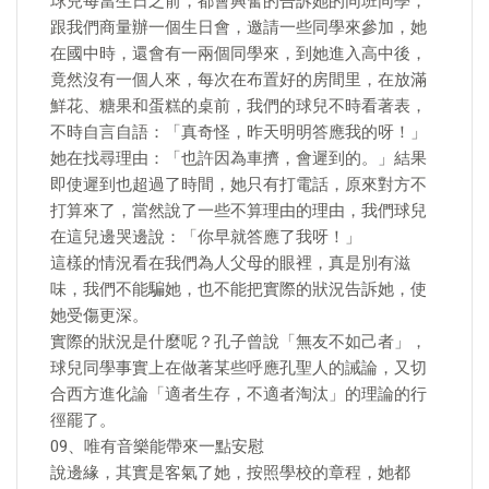
球兒每當生日之前，都會興奮的告訴她的同班同學，
跟我們商量辦一個生日會，邀請一些同學來參加，她
在國中時，還會有一兩個同學來，到她進入高中後，
竟然沒有一個人來，每次在布置好的房間里，在放滿
鮮花、糖果和蛋糕的桌前，我們的球兒不時看著表，
不時自言自語：「真奇怪，昨天明明答應我的呀！」
她在找尋理由：「也許因為車擠，會遲到的。」結果
即使遲到也超過了時間，她只有打電話，原來對方不
打算來了，當然說了一些不算理由的理由，我們球兒
在這兒邊哭邊說：「你早就答應了我呀！」
這樣的情況看在我們為人父母的眼裡，真是別有滋
味，我們不能騙她，也不能把實際的狀況告訴她，使
她受傷更深。
實際的狀況是什麼呢？孔子曾說「無友不如己者」，
球兒同學事實上在做著某些呼應孔聖人的誡論，又切
合西方進化論「適者生存，不適者淘汰」的理論的行
徑罷了。
09、唯有音樂能帶來一點安慰
說邊緣，其實是客氣了她，按照學校的章程，她都