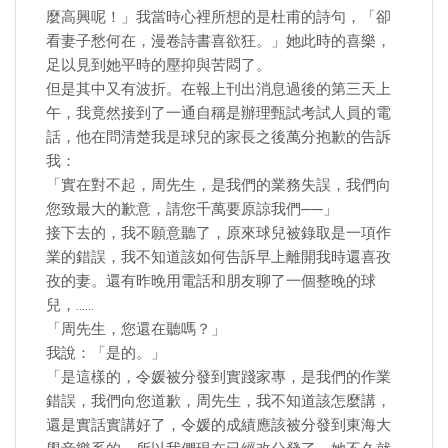
麼高興呢！」我當時心裡所想的是杜甫的詩句，「卻
看妻子愁何在，漫卷詩書喜欲狂。」她此時的喜樂，
足以見到她平時的壓抑與苦悶了。
但是其中又有波折。在報上刊出消息過後的第三天上
午，我竟然接到了一通自稱是辦理甄試考試人員的電
話，他在問清楚我是球兒的家長之後萬分抱歉的告訴
我：
「實在對不起，周先生，是我們的業務失誤，我們向
您致最大的歉意，請您千萬要原諒我們──」
接下去的，我不願意聽了，原來球兒被錄取是一項作
業的錯誤，我不知道該如何告訴早上離開我時還喜孜
孜的妻。還有昨晚用電話和朋友聊了一個整晚的球
兒，……
「周先生，您還在聽嗎？」
我說：「是的。」
「是這樣的，令媛被分發到實踐家專，是我們的作業
錯誤，我們向您道歉，周先生，我不知道該怎麼講，
還是實話實講好了，令媛的成績應該被分發到東海大