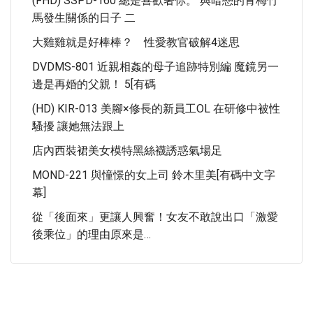
(FHD) SSPD-160 總是喜歡著你。 與暗戀的青梅竹
馬發生關係的日子 二
大雞雞就是好棒棒？ 性愛教官破解4迷思
DVDMS-801 近親相姦的母子追跡特別編 魔鏡另一
邊是再婚的父親！ 5[有碼
(HD) KIR-013 美腳×修長的新員工OL 在研修中被性
騷擾 讓她無法跟上
店內西裝裙美女模特黑絲襪誘惑氣場足
MOND-221 與憧憬的女上司 鈴木里美[有碼中文字
幕]
從「後面來」更讓人興奮！女友不敢說出口「激愛
後乘位」的理由原來是…