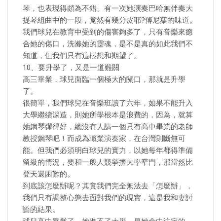
琴，也表現得頗為不錯。有一次她演奏巴哈無伴奏大
提琴組曲中的一段，竟然有幾分皮耶?傅尼葉的味道。
我們球兒在教育中受到的傷害夠多了，只有音樂來癒
合她的傷口，洗滌她的靈魂，是不是真的如此我們不
知道，但我們只有這樣想和期望了。
10、要升學了，又是一道難關
高三畢業，球兒面臨一個極大的關口，那就是升學
了。
很簡單，我們球兒在音樂班讀了六年，如果不能升入
大學繼續深造，則她所學根本是浪費的，因為，就算
她鋼琴彈得好，總沒有人請一個只有高中畢業的老師
教授鋼琴吧！而成為職業演奏家，在台灣則斷無可
能。但我們必須明白球兒的實力，以她每年都得準備
留級的情況，要和一般人競爭擠大學窄門，那當然比
登天還困難的。
到底該怎麼辦呢？其實我們完全無法去「怎麼辦」，
我們只有調整心態去面對我們的現實，這是我和妻討
論的結果。