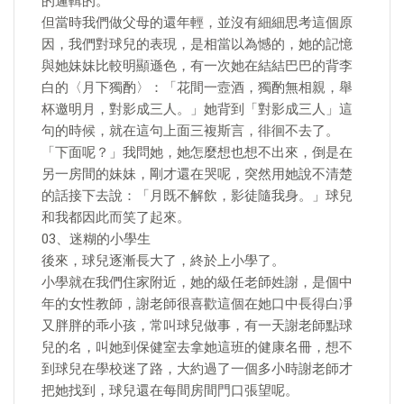
的邏輯的。
但當時我們做父母的還年輕，並沒有細細思考這個原
因，我們對球兒的表現，是相當以為憾的，她的記憶
與她妹妹比較明顯遜色，有一次她在結結巴巴的背李
白的〈月下獨酌〉：「花間一壼酒，獨酌無相親，舉
杯邀明月，對影成三人。」她背到「對影成三人」這
句的時候，就在這句上面三複斯言，徘徊不去了。
「下面呢？」我問她，她怎麼想也想不出來，倒是在
另一房間的妹妹，剛才還在哭呢，突然用她說不清楚
的話接下去說：「月既不解飲，影徒隨我身。」球兒
和我都因此而笑了起來。
03、迷糊的小學生
後來，球兒逐漸長大了，終於上小學了。
小學就在我們住家附近，她的級任老師姓謝，是個中
年的女性教師，謝老師很喜歡這個在她口中長得白凈
又胖胖的乖小孩，常叫球兒做事，有一天謝老師點球
兒的名，叫她到保健室去拿她這班的健康名冊，想不
到球兒在學校迷了路，大約過了一個多小時謝老師才
把她找到，球兒還在每間房間門口張望呢。