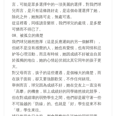
言，可能是眾多選擇中的一項美麗的選擇，對我們球
兒而言，是只有這條路好走，是這個命運選擇了她，
除此之外，她無路可走，無處可逃。
從這裡看，同樣讀音樂班，我們球兒的處境，是多麼
可憐而不得已了。
08、被孤立的痛楚
我們球兒雖然憨厚（這是反應遲鈍的另一個解釋），
但絕不是沒有感覺的人，她也有愛恨，也有同情和忌
妒等心理活動，而且有時候，她因成績不好被迫自居
於孤獨的地位，她的心情起伏就比其它同年的孩子更
大。
對父母而言，孩子的這些遭遇，是個極大的痛楚，而
在孩子面前，卻又要強顏歡笑，不作任何錶現。
舉例而言，球兒因為成績不好，她在交友上一直沒有
「高攀」的機會，班上成績好的同學雖然彼此競爭，
但在對成績壞的弱勢學生之間，他們卻是嚴守著一些
不可踰越的「防線」的。也就是「好」學生從來不和
「壞」學生來往。