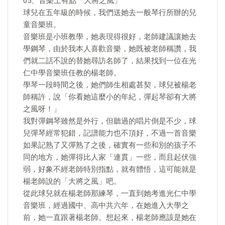
05、音樂上有點「大將之風」
球兒在五年級的時候，我們送她去一般琴行所辦的兒
童音樂班。
音樂班是小班教學，她表現得很好，老師建議讓她去
學鋼琴，由於我本人喜歡音樂，她既被老師稱讚，我
們就二話不說的替她尋訪名師了，結果找到一位在光
仁中學音樂班任教的楊老師。
學琴一段時間之後，她們師生相處甚契，球兒被楊老
師稱許，說「你看她這麼小的年紀，彈起琴卻有大將
之風呀！」
我對彈鋼琴雖然是外行，但聽過的唱片倒是不少，球
兒彈琴經常犯錯，記譜能力也不頂好，不過一首音樂
如果記熟了又彈熟了之後，確實有一些和別的孩子不
同的地方，她彈得比人家「連貫」一些，而且起伏強
弱，好象不經老師特別指點，就有體悟，這可能就是
楊老師說的「大將之風」吧。
從此球兒就在楊老師那練琴，一直到她考進光仁中學
音樂班，經過國中、高中共六年，在她進入大學之
前，她一直跟著楊老師。想起來，楊老師應該是她在