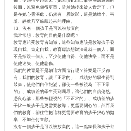
傷，使她抬不起頭來，她習慣把自己放在層層簾幕的
後面，以避免傷得更重，雖然她後來被人肯定了，但
是在她心靈深處，仍然有一股陰影，這是她膽小、害
羞、靜默乃至躲藏起來的理由。
13、沒有一個孩子是可以被放棄的
我常常想，教育的目的是什麼呢？
教育應給受教育者知識，這些知識應該是教導孩子發
現自我、肯定自我，教育應該想辦法造就一個人，而
不是摧毀一個人，至少使他自得、使他快樂，而不是
使他迷失、使他悲傷。
我們的教育是不是朝這方面進行呢？答案是正反都
有，我們的教育，讓「正常的」、成績好的學生得到
鼓舞，使他們自信飽滿，卻使一些被視為「不正常
的」、成績差的學生受到屈辱，讓他們的自信蕩然。
憑良心講，那些被輕視的「不正常的」、成績差的孩
子比一般孩子是更需要教導，更需要關心的，然而我
們的教育，卻往往把這群更需要教育的孩子狠心的拋
棄、不加任何眷顧。
沒有一個孩子是可以被放棄的，這一點家長和孩子都