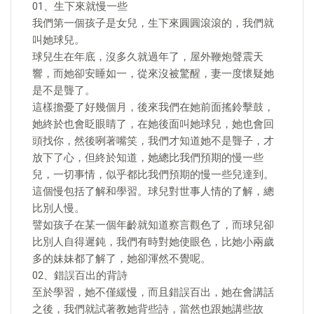
01、生下來就慢一些
我們第一個孩子是女兒，生下來圓圓滾滾的，我們就
叫她球兒。
球兒生在年底，沒多久就過年了，屋外鞭炮聲震天
響，而她卻安睡如一，從來沒被驚醒，妻一度懷疑她
是不是聾了。
這樣擔憂了好幾個月，後來我們在她前面搖鈴擊鼓，
她終於也會眨眼睛了，在她後面叫她球兒，她也會回
頭找你，然後咧著嘴笑，我們才知道她不是聾子，才
放下了心，但終於知道，她總比我們預期的慢一些
兒，一切事情，似乎都比我們預期的慢一些兒達到。
這個慢包括了解和學習。球兒對世事人情的了解，總
比別人慢。
譬如孩子在某一個年齡就知道察言觀色了，而球兒卻
比別人自得遲鈍，我們有時對她使眼色，比她小兩歲
多的妹妹都了解了，她卻渾然不覺呢。
02、錯誤百出的背詩
至於學習，她不僅緩慢，而且錯誤百出，她在會講話
之後，我們就試著教她背些詩，當然也跟她講些故