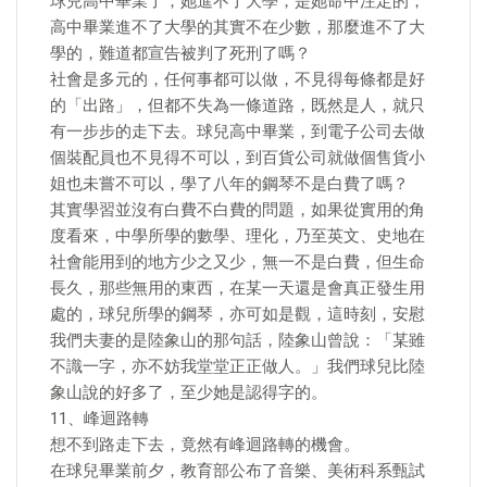
球兒高中畢業了，她進不了大學，是她命中注定的，
高中畢業進不了大學的其實不在少數，那麼進不了大
學的，難道都宣告被判了死刑了嗎？
社會是多元的，任何事都可以做，不見得每條都是好
的「出路」，但都不失為一條道路，既然是人，就只
有一步步的走下去。球兒高中畢業，到電子公司去做
個裝配員也不見得不可以，到百貨公司就做個售貨小
姐也未嘗不可以，學了八年的鋼琴不是白費了嗎？
其實學習並沒有白費不白費的問題，如果從實用的角
度看來，中學所學的數學、理化，乃至英文、史地在
社會能用到的地方少之又少，無一不是白費，但生命
長久，那些無用的東西，在某一天還是會真正發生用
處的，球兒所學的鋼琴，亦可如是觀，這時刻，安慰
我們夫妻的是陸象山的那句話，陸象山曾說：「某雖
不識一字，亦不妨我堂堂正正做人。」我們球兒比陸
象山說的好多了，至少她是認得字的。
11、峰迴路轉
想不到路走下去，竟然有峰迴路轉的機會。
在球兒畢業前夕，教育部公布了音樂、美術科系甄試