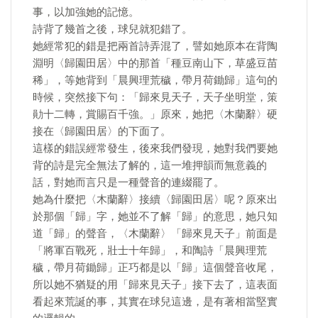
事，以加強她的記憶。
詩背了幾首之後，球兒就犯錯了。
她經常犯的錯是把兩首詩弄混了，譬如她原本在背陶
淵明〈歸園田居〉中的那首「種豆南山下，草盛豆苗
稀」，等她背到「晨興理荒穢，帶月荷鋤歸」這句的
時候，突然接下句：「歸來見天子，天子坐明堂，策
勛十二轉，賞賜百千強。」原來，她把〈木蘭辭〉硬
接在〈歸園田居〉的下面了。
這樣的錯誤經常發生，後來我們發現，她對我們要她
背的詩是完全無法了解的，這一堆押韻而無意義的
話，對她而言只是一種聲音的連綴罷了。
她為什麼把〈木蘭辭〉接續〈歸園田居〉呢？原來出
於那個「歸」字，她並不了解「歸」的意思，她只知
道「歸」的聲音，〈木蘭辭〉「歸來見天子」前面是
「將軍百戰死，壯士十年歸」，和陶詩「晨興理荒
穢，帶月荷鋤歸」正巧都是以「歸」這個聲音收尾，
所以她不猶疑的用「歸來見天子」接下去了，這表面
看起來荒誕的事，其實在球兒這邊，是有著相當堅實