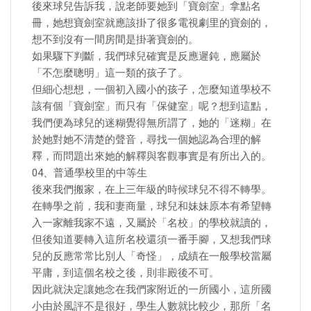
後來球兒告訴我，說老師要她到「寶劍室」拿點名
冊，她想寶劍室就應該掛了很多電視劇里的寶劍的，
想不到沒有一間房間是掛著寶劍的。
如果驟下判斷，我們球兒確實是反應遲鈍，應屬於
「不怎麼聰明」這一類的孩子了。
但細心想想，一個初入國小的孩子，怎麼知道學校不
該有個「寶劍室」而只有「保健室」呢？想到這點，
我們便為球兒的迷糊覺得無所謂了，她的「迷糊」在
於她對她不清楚的聲音，尋找一個她認為合理的解
釋，而問題出來她的解釋與客觀事實是有所出入的。
04、普通學校里的中等生
後來我們搬家，在上三年級的時候球兒不得不轉學。
在轉學之前，我和妻商量，球兒和妹妹原本有希望轉
入一家離我家不遠，又屬於「名校」的學校就讀的，
但後知道要轉入這所名校還須一番手腳，又想我們球
兒的反應常常比別人「奇怪」，成績在一般學校當屬
平庸，到這個名校之後，則非殿後不可。
因此就決定讓她念在我們家附近的一所國小，這所國
小由於風評不是很好，學生人數就比較少，那所「名