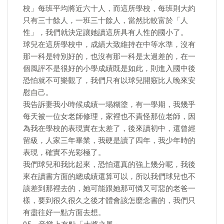
校」每班平均將近六十人，而這所學校，每班則大約
只有三十餘人，一班三十餘人，當然比較富於「人
性」，我們就決定讓她讀這所具有人性的國小了。
球兒在這所學校中，成績大致維持在中等水準，沒有
那一科是特別好的，也沒有那一科是太過差的，在一
個風評不是很好的小學成績既是如此，則進入國中後
恐怕就不可樂觀了，我們只有以球兒開竅比人晚來安
慰自己。
我告訴妻我小時候成績一塌糊塗，有一學期，我幾乎
每天被一位女老師修理，家裡也不責怪那位老師，因
為我在學校的表現實在太差了，後來讀初中，還曾經
留級，人家三年畢業，我硬是讀了四年，我少年時的
表現，確實不光彩極了。
我們球兒和我比起來，恐怕還真的強上幾分呢，我後
來在讀書方面的總成績還算可以，所以我們球兒也不
該差到那裡去的，她可能跟她那可憐又可惡的老爸一
樣，要到很久很久之後才體會該怎麼念書的，我們只
有盡往好一點方面去想。