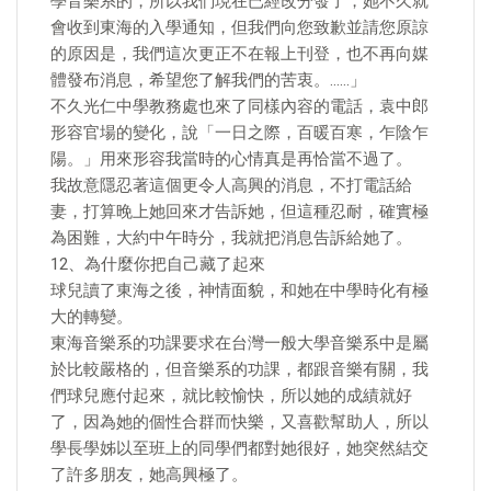
學音樂系的，所以我們現在已經改分發了，她不久就
會收到東海的入學通知，但我們向您致歉並請您原諒
的原因是，我們這次更正不在報上刊登，也不再向媒
體發布消息，希望您了解我們的苦衷。……」
不久光仁中學教務處也來了同樣內容的電話，袁中郎
形容官場的變化，說「一日之際，百暖百寒，乍陰乍
陽。」用來形容我當時的心情真是再恰當不過了。
我故意隱忍著這個更令人高興的消息，不打電話給
妻，打算晚上她回來才告訴她，但這種忍耐，確實極
為困難，大約中午時分，我就把消息告訴給她了。
12、為什麼你把自己藏了起來
球兒讀了東海之後，神情面貌，和她在中學時化有極
大的轉變。
東海音樂系的功課要求在台灣一般大學音樂系中是屬
於比較嚴格的，但音樂系的功課，都跟音樂有關，我
們球兒應付起來，就比較愉快，所以她的成績就好
了，因為她的個性合群而快樂，又喜歡幫助人，所以
學長學姊以至班上的同學們都對她很好，她突然結交
了許多朋友，她高興極了。