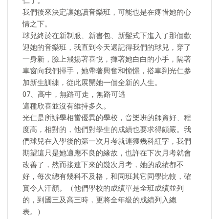
仁了。
我們後來決定讓她讀音樂班，可能也是在疼惜她的心
情之下。
球兒終於在新制服、新書包、新髮式下進入了那個歡
迎她的音樂班，我直到今天還記得我們的球兒，穿了
一身新，臉上飛揚著喜悅，揮著她白白的小手，隔著
車窗向我們揮手，她帶著興奮和憧憬，搭車到光仁參
加新生訓練，從此展開她一個全新的人生。
07、高中，無路可走，無路可逃
這種欣喜並沒有維持多久。
光仁是所辦學相當優異的學校，音樂班的師資好、程
度高，相對的，他們對學生的成績也要求得頗嚴。我
們球兒在入學後的第一次月考就連獲幾科紅字，我們
期望這只是她適應不良的緣故，也許在下次月考就會
改善了，然而接連下來的幾次月考，她的成績都不
好，每次總有幾科不及格，和同班其它同學比較，確
實令人汗顏。（他們學校的成績單是全班成績並列
的，到國三及高三時，更將全年級的成績列入總
表。）