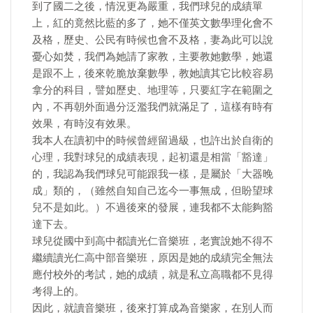
到了國二之後，情況更為嚴重，我們球兒的成績單
上，紅的竟然比藍的多了，她不僅英文數學理化會不
及格，歷史、公民有時候也會不及格，妻為此可以說
憂心如焚，我們為她請了家教，主要教她數學，她還
是跟不上，後來乾脆放棄數學，教她讀其它比較容易
拿分的科目，譬如歷史、地理等，只要紅字在範圍之
內，不再朝外面過分泛濫我們就滿足了，這樣有時有
效果，有時沒有效果。
我本人在讀初中的時候曾經留過級，也許出於自衛的
心理，我對球兒的成績表現，起初還是相當「豁達」
的，我認為我們球兒可能跟我一樣，是屬於「大器晚
成」類的，（雖然自知自己迄今一事無成，但盼望球
兒不是如此。）不過後來的發展，連我都不太能夠豁
達下去。
球兒從國中到高中都讀光仁音樂班，老實說她不得不
繼續讀光仁高中部音樂班，原因是她的成績完全無法
應付校外的考試，她的成績，就是私立高職都不見得
考得上的。
因此，就讀音樂班，後來打算成為音樂家，在別人而