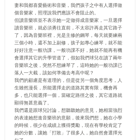
妻和我都喜愛藝術和音樂，我們孩子之中有人選擇做
個音樂家，照理說我們應該不會阻止的。
但讀音樂班並不表示她一定做得成音樂家，一旦選擇
讀音樂班，就必須勇往直前，不太容許再走其它路子
了，因為音樂班裡，光是主修的鋼琴，每天就要練兩
三個小時，還不加上副修，孩子如專心練琴，就不能
好好注意一般功課，一般功課不好，她就不能再有機
會選擇其它的升學管道了，假如我們球兒在讀了兩年
音樂班之後，突然不想練琴了，這時她的一般功課已
落人一大截，該如何準備去考高中呢？
我們的顧慮是有道理的，但是從另一個角度思考，人
生雖然漫長，所能選擇走的道路其實有限，機會再
多，也只能選擇一個，當確定路徑之後，其它道路就
顯得無甚意義了。
我們還是跟球兒討論，想聽聽她的意見，她相當強烈
的表達她想進音樂班的意願，後來我們想，她在小學
的時候，很少在成績上獲得獎勵，現在有學校肯定了
她的分數，讓她「打敗」了很多人，她自然會選擇光