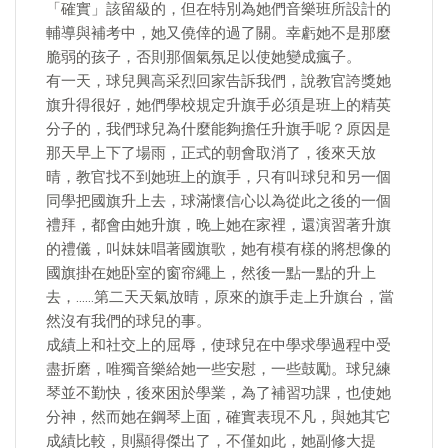
「確實」該留級的，但在特別為她們音樂班所設計的
輔導與補考中，她又僥倖的過了關。幸虧她不是那麼
脆弱的孩子，否則那個氣氛足以使她變成瘋子。
有一天，球兒興高采烈回家告訴我們，說教官誇獎她
旗升得很好，她們學校規定升旗手必須是班上的精英
分子的，我們球兒為什麼能夠擔任升旗手呢？原因是
那天早上下了場雨，正式的朝會取消了，後來天放
晴，教官找不到她班上的旗手，只有叫球兒和另一個
同學把國旗升上去，球滿懷信心以為從此之後的一個
禮拜，都會由她升旗，晚上她在家裡，還演習著升旗
的禮儀，叫妹妹唱著國旗歌，她有模有樣的將想像的
國旗掛在她卧室的窗帘繩上，然後一點一點的升上
去，……第二天天氣放晴，原來的旗手走上升旗台，當
然沒有我們的球兒的事。
成績上和社交上的屈辱，使球兒在中學求學過程中受
盡折磨，唯獨音樂給她一些安慰，一些鼓勵。球兒練
琴並不勤快，後來困於學業，為了補習功課，也使她
分神，然而她在鋼琴上面，確實表現不凡，與她其它
成績比較，則顯得傑出了，不僅如此，她副修大提