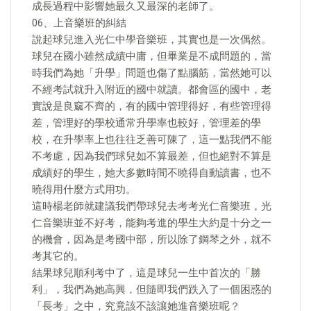
成長過程中影響她最久又最深的老師了。
06、上音樂班的糾結
說起球兒進入光仁中學音樂班，其實也是一次偶然。
球兒在國小雖然成績中庸，但畢業是不成問題的，當
時我們為她「升學」問題也傷了點腦筋，當然她可以
不經考試就升入附近的國中就讀。都會區的國中，老
實說是良窳不齊的，有的國中管理得好，有些管理得
差，管理好的學校通常升學率也較好，管理差的學
校，在升學率上也往往乏善可陳了，這一點我們不能
不考慮，因為我們球兒如不算最差，但也絕對不算是
成績好的學生，她大多數時間不曉得自動讀書，也不
曉得用什麼方式用功。
這時楊老師就建議我們帶球兒去考考光仁音樂班，光
仁音樂班並不好考，能夠考進的學生大約是十分之一
的機會，因為是考國中部，所以除了鋼琴之外，就不
考其它的。
結果球兒順利考中了，這是球兒一生中首次的「勝
利」，我們為她高興，但隨即我們跌入了一個困惑的
「長考」之中，究竟該不該讓她進音樂班呢？