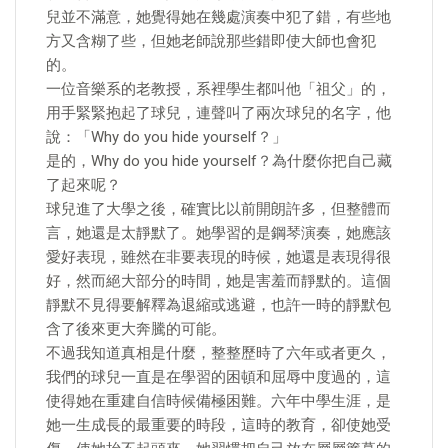
兒並不滿意，她覺得她在幾處演奏中犯了錯，有些地
方又含糊了些，但她老師說那些錯即使大師也會犯
的。
一位音樂系的老教授，系裡學生都叫他「祖父」的，
用手緊緊抱起了球兒，連聲叫了兩次球兒的名字，他
說：「Why do you hide yourself？」
是的，Why do you hide yourself？為什麼你把自己藏
了起來呢？
球兒進了大學之後，確實比以前開朗許多，但整體而
言，她還是太靜默了。她學習的是鋼琴演奏，她應該
愛好表現，雖然在非要表現的時候，她還是表現得很
好，然而絕大部分的時間，她是害羞而靜默的。這個
靜默不見得要解釋為退縮或逃避，也許一時的靜默包
含了後來更大奔騰的可能。
不過我知道真相是什麼，整整歷時了六年或者更久，
我們的球兒一直是在學習的困頓和屈辱中度過的，這
使得她在重建自信時候備極困難。六年中學生涯，是
她一生成長的最重要的時段，這時的教育，卻使她受