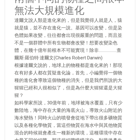
無法大規模進化
達爾文說人類是進化來的，但是我覺得人就是人，猿
就是猿，並不存在進化一說。基因可以改變，但是染
色體如果改變，往往都會出現很嚴重的問題，而且並
不是一個群體中所有生物都會改變！想要改變染色
體，在幾十億年前根本不可能實現！除非……………….查
爾斯·羅伯特·達爾文(Charles Robert Darwin)
根據達爾文說的，地球上的物種都是進化來的！那現
在有好多人都在質疑進化論，首先，小編覺得一個物
種的進化會導致這個物種的消失，但是我們所說的大
猩猩已經和人很相似了，但是為什麼大猩猩還是大猩
猩？
如科學家所說，30億年前，地球被海水覆蓋，只有少
數陸地，海中存在大量的海底火山，導致火山附近的
海水變熱！同時火山的噴發會從地下帶出很多礦物質
以及各種化學物質，當這些物質在海水中與其他物質
混合的時候就會產生一種新的環境，這種環境中存在