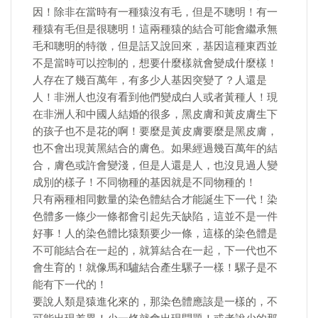
因！除非在當時有一種猿沒有毛，但是不聰明！有一
種猿有毛但是很聰明！這兩種猿的結合可能會繼承無
毛和聰明的特徵，但是話又說回來，基因這種東西並
不是當時可以控制的，想要什麼樣就會變成什麼樣！
人存在了幾百萬年，有多少人基因突變了？人還是
人！非洲人也沒有看到他們變成白人或者黃種人！現
在非洲人和中國人結婚的很多，黑皮膚和黃皮膚生下
的孩子也不是花的啊！要麼是黃皮膚要麼是黑皮膚，
也不會出現黃黑結合的膚色。如果經過幾百萬年的結
合，膚色或許會變淺，但是人還是人，也沒見過人變
成別的樣子！不同物種的基因就是不同物種的！
只有兩種相同數量的染色體結合才能誕生下一代！染
色體多一條少一條都會引起先天缺陷，這並不是一件
好事！人的染色體比猿類要少一條，這樣的染色體是
不可能結合在一起的，就算結合在一起，下一代也不
會生育的！就像馬和驢結合產生騾子一樣！騾子是不
能有下一代的！
要說人類是猿進化來的，那染色體應該是一樣的，不