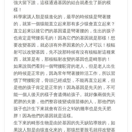
強大留下誰，這樣通過基因的結合就產生了新的模
樣！
科學家講人類是猿進化的，最早的時候猿是彎著腰
的，就算一個猿能直立起來那有多少猿會直立起來？
直立起來以後它們的基因還是彎著腰的，生出的孩子
也肯定是彎腰長毛的！因為它們的基因就是那樣！想
要改變基因，就必須有外界因素的介入才可以！核輻
射可以改變基因，先不說那時候有沒有核輻射這種東
西，就算是有，那核輻射改變的基因也是畸形的！
如果說我們看到一個彎腰駝背的老人，但是老人出生
的時候是正常的，因為常年彎著腰幹活工作，所以習
慣了彎腰駝背，骨頭已經成型，不能再直立起來，但
是他的孩子肯定是正常的！因為基因是先天的，不可
能一個人後天的樣子會遺傳給孩子。就好像兩個先天
肥胖的夫妻，他們整容後變成很苗條的人，那他們的
孩子也許生下來就會有百分之95的幾率也是先天肥
胖！因為他們的基因就是這樣。
生下來的畸形生物是由於基因的先天缺陷導致的，如
果說人類是由猿進化來的，那猿想要脫毛就得改變基