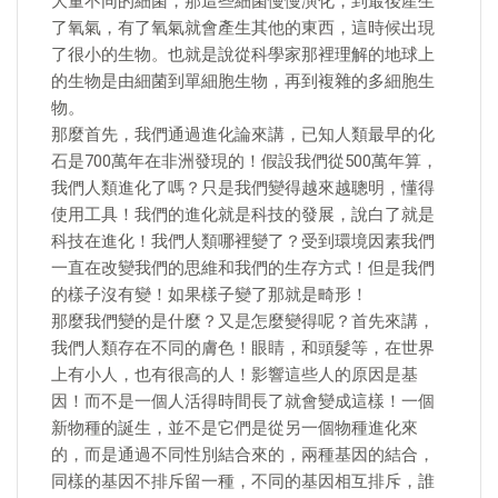
大量不同的細菌，那這些細菌慢慢演化，到最後產生
了氧氣，有了氧氣就會產生其他的東西，這時候出現
了很小的生物。也就是說從科學家那裡理解的地球上
的生物是由細菌到單細胞生物，再到複雜的多細胞生
物。
那麼首先，我們通過進化論來講，已知人類最早的化
石是700萬年在非洲發現的！假設我們從500萬年算，
我們人類進化了嗎？只是我們變得越來越聰明，懂得
使用工具！我們的進化就是科技的發展，說白了就是
科技在進化！我們人類哪裡變了？受到環境因素我們
一直在改變我們的思維和我們的生存方式！但是我們
的樣子沒有變！如果樣子變了那就是畸形！
那麼我們變的是什麼？又是怎麼變得呢？首先來講，
我們人類存在不同的膚色！眼睛，和頭髮等，在世界
上有小人，也有很高的人！影響這些人的原因是基
因！而不是一個人活得時間長了就會變成這樣！一個
新物種的誕生，並不是它們是從另一個物種進化來
的，而是通過不同性別結合來的，兩種基因的結合，
同樣的基因不排斥留一種，不同的基因相互排斥，誰