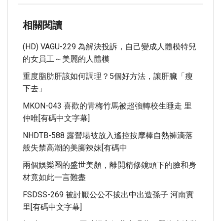
相關閱讀
(HD) VAGU-229 為解決投訴，自己變成人體模特兒
的女員工～美麗的人體模
重度脂肪肝該如何調理？5個好方法，讓肝臟「瘦
下去」
MKON-043 喜歡的青梅竹馬被超強轉校生睡走 里
仲唯[有碼中文字幕]
NHDTB-588 露營場被放入遙控按摩棒自熱褲滴落
般失禁高潮的美腳辣妹[有碼中
兩個娛樂圈的盛世美顏，離開精修鏡頭下的臉和身
材竟如此一言難盡
FSDSS-269 被討厭公公不拔出中出造孫子 河南實
里[有碼中文字幕]