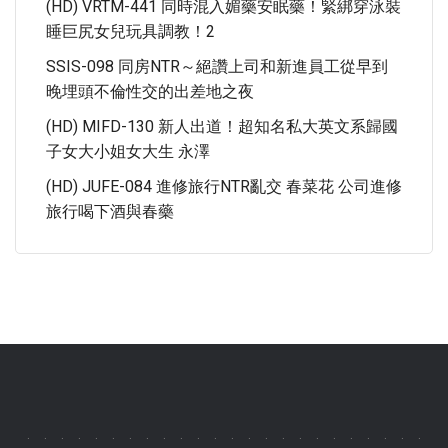
(HD) VRTM-441 同時混入媚藥安眠藥！緊綁穿泳裝
睡巨尻女兒玩具調教！2
SSIS-098 同房NTR～絕讚上司和新進員工從早到
晚埋頭不倫性交的出差地之夜
(HD) MIFD-130 新人出道！超知名私大英文系歸國
子女大小姐女大生 永澤
(HD) JUFE-084 進修旅行NTR亂交 春菜花 公司進修
旅行喝下酒與春藥
.
.
.
.
.
.
.
.
.
.
.
.
.
.
.
.
.
.
.
.
.
.
.
.