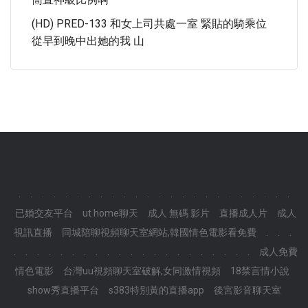
(HD) PRED-133 和女上司共處一室 緊貼的騎乘位
從早到晚中出她的我 山
.
.
.
.
.
.
.
.
.
.
.
.
.
.
.
.
.
.
.
.
.
.
.
.
已婚交友平台
ut home聊天
成人 無碼 影片
直播成人片
成人
視訊直播
同城陪聊視頻聊天室網站,韓國情色電影看免費
.
.
.
.
.
.
.
.
.
.
.
.
.
.
.
.
.
.
.
.
.
.
.
.
成人免費
情色電影
台灣uu視頻聊天室破解,女同激情視頻
18禁言情小說
show秀直播平台
s383特別黃的直播app
後宮影音聊天室