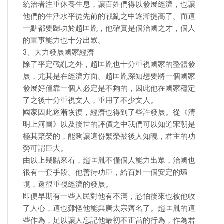
統治者注重休養生息，讓百姓們得以發展經濟，也讓
他們的生活水平從先前的戰亂之中逐漸提高了。而這
一點都要歸功於趙匡胤，他確實是個治國之才，個人
的軍事能力也十分出眾。
3、大力發展國家經濟
除了平定戰亂之外，趙匡胤也十分重視國家的整體發
展，尤其是在經濟方面。趙匡胤深知想要將一個國家
發展好僅靠一個人必定是不夠的，因此他在國家穩定
了之後十分重視文人，重用了不少文人。
國家因此逐漸恢復，經濟也得到了些許發展。從《清
明上河圖》以及後世的評價之中我們可以知道宋朝是
極其繁榮的，能夠讓這份繁榮被後人知曉，君主的功
勞可謂巨大。
由以上幾點來看，趙匡胤不僅個人能力出眾，治國也
很有一套手段。他善待功臣，給百姓一個安定的環
境，還很重視經濟的發展。
即便早期有一些人民對他有不滿，恐怕後來也被他收
了人心，這也難怪他能與唐太宗齊名了。趙匡胤的這
些作為，足以讓人忘記他最初不正當的行為，作為君