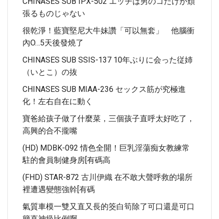
CHINASES SUB IPX-502 エッチは男のコだけが頑
張るものじゃない
很乾淨！藍寶堅尼大牛妹讚「可以無套」 他腦衝
內O…5天後發燒了
CHINASES SUB SSIS-137 10年ぶりに会った従姉
（いとこ）の抜
CHINASES SUB MIAA-236 セックス筋が究極進
化！左右自在に動く
寶爸給孩子做了什麼菜，三個孩子直呼太好吃了，
高興的合不攏嘴
(HD) MDBK-092 情色全開！巨乳淫蕩痴女教練常
駐的會員制健身房[有碼高
(FHD) STAR-872 古川伊織 在不敢大聲呼救的場所
裡遭遇變態強幹[有碼
氣質車模一雙又直又長的筊白筍除了可口還是可口
簡直神級比例啊