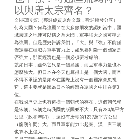
以與唐太宗齊名？
文|探筆史記（專註優質原創文章，歡迎轉發分享）
何為大國？何為強國？在大多數朋友的認知當中，疆
域廣闊之地便可以稱之為大國，軍事強大之國可稱之
為強國。但是歷史告訴我們，「大」與「強」不能僅
僅定義在疆域與軍事實力上，如果要判斷一個國家是
否強大，那麼經濟也是一個必須要考慮的。
就如日本，雖然它只是一個島國，而且軍事力量也不
怎麼強大。但日本在今天也算得上是一個大國，而且
不得不承認的是如今在國際上沒有一個國家會忽視
它，這主要就是因為日本的經濟在眾國之中排在第3
位。
在我國歷史上也有這樣一個朝代的存在，這個朝代就
是宋朝。宋朝之時我國的版圖並不大，只有280萬平方
公里（政和年間），遠沒有唐朝的1237萬平方公里
（龍朔年間）大。而且軍事能力比起秦、漢、唐三朝
也算不上強大。