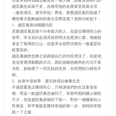
但是宋朝時我國也確實是一個大國，創建這個朝代的
趙匡胤也名留千史，在後世他的名聲甚至與唐太宗
（秦皇漢武、唐宗宋祖）齊名。那麼趙匡胤到底做了
哪些事才能夠做到與唐太宗齊名呢？原因分析如下：
1、趙匡胤善待開國功臣
其實趙匡胤是個十分有能力的人，也是位懂得民心的
皇帝。宋太祖比起漢高祖與明太祖更加仁德，他雖然
拿走了後周的江山，但是宋太祖對待柴氏一族還是比
較寬容的。
趙匡胤雖然也將之前跟隨自己的功臣埋汰了，但是他
並沒有選擇殺戮的方式。因此他雖然稱帝的方式不算
光彩，卻收穫了一些百姓的支持，在民間的口碑也不
錯。
2、結束中原紛爭，讓百姓得以修養生息
不過想要真正獲得民心，只有讓他們的生活更加安
穩，而這一點趙匡胤也做到了。宋朝早期的國土雖然
不大，但是趙匡胤卻做到了統一。對於一個國家的人
民來說，和平無疑是獲得幸福的第一步，當時的宋朝
統一了之後。