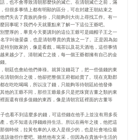
話，也不會導致清朝那麼快的滅亡。在清朝滅亡之前，滿
，但很多事情上都有明顯的區分，可在封建王朝結束之
他們失去了貴族的身份，只能夠到大街上尋找工作。有一
麼回事呢？我們今天就重點來了解一下這位王爺吧。
別豐厚的，畢竟今天要講到的這位王爺可是鐵帽子王之一
的名字叫做晏森，也是清朝尊貴的貴族之一了。正是因為如
是特別敗家的，像是看戲，喝茶以及花天酒地，這些事情
越來越少了。清朝滅亡之後，每一個王爺都擁有自己的金
錢。
，朝廷也會給他們俸祿。就算沒錢花了，把一些值錢的東
在清朝倒台之後，他卻把整個王府都給賣了。現在克勤郡
都在吃吃喝喝，所以沒了錢，只能夠等待朝廷給他發俸
其他的王爺不同，那些王爺最多只是把珠寶古董之類的東
裡面還有很多值錢的東西，像是清朝宮廷裡面的古董等
輩子也看不到這麼多的錢，可這些錢在他手上並沒有用多長
產，也不知道去掙錢維持生活。所以在兩年之後，他把這
那個時候，拉黃包車的人收入是很少的，也是社會地位最
道該做些什麼吧。雖然他有文采，但因為在貴族中生活的