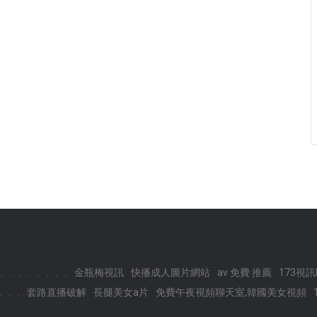
.
.
.
.
.
.
.
.
金瓶梅視訊
快播成人圖片網站
av 免費 推薦
173視訊l
.
.
.
套路直播破解
長腿美女a片
免費午夜視頻聊天室,韓國美女視頻