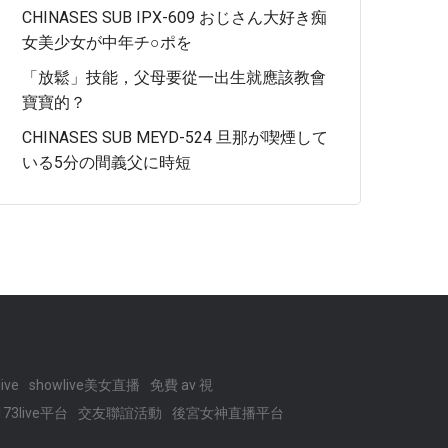
CHINASES SUB IPX-609 おじさん大好き痴
女美少女が中年チ○ポを
「放鬆」技能，父母要從一出生就應該教會
寶寶的？
CHINASES SUB MEYD-524 旦那が喫煙して
いる5分の間義父に時短
ive
showlive美女直播
免費 av 視
173live平台
交友聯誼活動
後宮女神直播平台