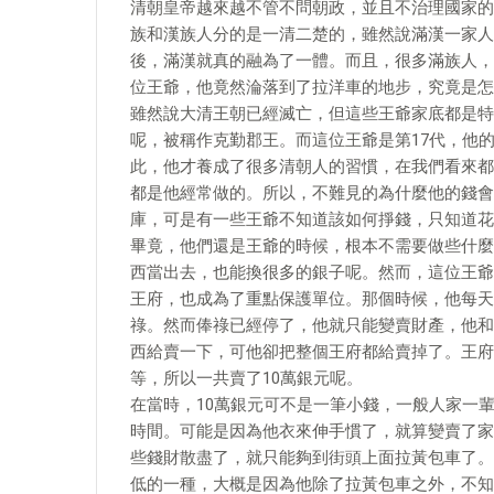
清朝皇帝越來越不管不問朝政，並且不治理國家的
族和漢族人分的是一清二楚的，雖然說滿漢一家人
後，滿漢就真的融為了一體。而且，很多滿族人，
位王爺，他竟然淪落到了拉洋車的地步，究竟是怎
雖然說大清王朝已經滅亡，但這些王爺家底都是特
呢，被稱作克勤郡王。而這位王爺是第17代，他
此，他才養成了很多清朝人的習慣，在我們看來都
都是他經常做的。所以，不難見的為什麼他的錢會
庫，可是有一些王爺不知道該如何掙錢，只知道花
畢竟，他們還是王爺的時候，根本不需要做些什麼
西當出去，也能換很多的銀子呢。然而，這位王爺
王府，也成為了重點保護單位。那個時候，他每天
祿。然而俸祿已經停了，他就只能變賣財產，他和
西給賣一下，可他卻把整個王府都給賣掉了。王府
等，所以一共賣了10萬銀元呢。
在當時，10萬銀元可不是一筆小錢，一般人家一
時間。可能是因為他衣來伸手慣了，就算變賣了家
些錢財散盡了，就只能夠到街頭上面拉黃包車了。
低的一種，大概是因為他除了拉黃包車之外，不知