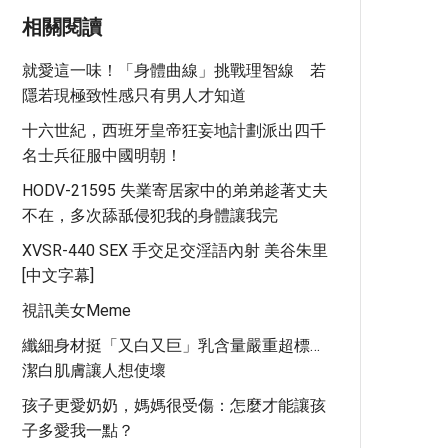
相關閱讀
就愛這一味！「身體曲線」挑戰理智線 若
隱若現極致性感只有男人才知道
十六世紀，西班牙皇帝狂妄地計劃派出四千
名士兵征服中國明朝！
HODV-21595 失業寄居家中的弟弟趁著丈夫
不在，多次舔舐侵犯我的身體讓我完
XVSR-440 SEX 手交足交淫語內射 美谷朱里
[中文字幕]
視訊美女meme
纖細身材挺「又白又巨」乳含量嚴重超標…
潔白肌膚讓人想使壞
孩子更愛奶奶，媽媽很受傷：怎麼才能讓孩
子多愛我一點？