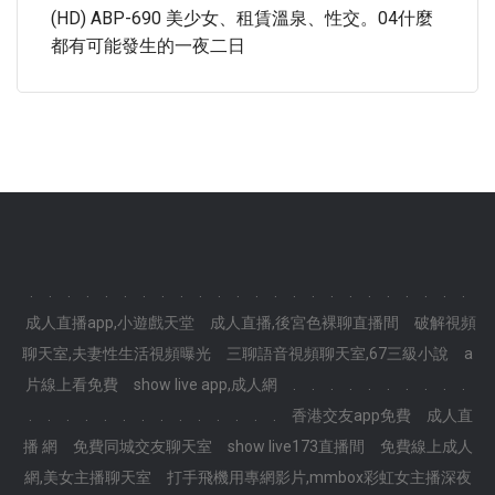
(HD) ABP-690 美少女、租賃溫泉、性交。04什麼
都有可能發生的一夜二日
.
.
.
.
.
.
.
.
.
.
.
.
.
.
.
.
.
.
.
.
.
.
.
.
成人直播app,小遊戲天堂
成人直播,後宮色裸聊直播間
破解視頻
聊天室,夫妻性生活視頻曝光
三聊語音視頻聊天室,67三級小說
a
片線上看免費
show live app,成人網
.
.
.
.
.
.
.
.
.
.
.
.
.
.
.
.
.
.
.
.
.
.
.
.
香港交友app免費
成人直
播 網
免費同城交友聊天室
show live173直播間
免費線上成人
網,美女主播聊天室
打手飛機用專網影片,mmbox彩虹女主播深夜