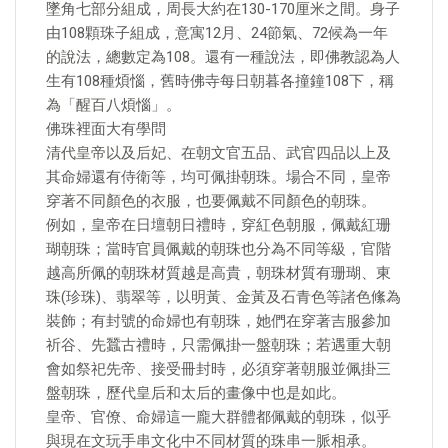
墜角七部分組成，周長大約在130-170厘米之間。身子
由108顆珠子組成，意寓12月、24節氣、72候為一年
的說法，總數定為108。還有一種說法，即佛教認為人
生有108種煩惱，舊時佛寺每日朝暮各撞鐘108下，稱
為「醒百八煩惱」。
佛珠裡面大有學問
清代皇帝以及后妃、在朝文官五品、武官四品以上及
其命婦還有侍衛等，均可佩掛朝珠。場合不同，皇帝
穿著不同顏色的衣服，也要佩戴不同顏色的朝珠。
例如，皇帝在日壇朝日禮時，穿紅色朝服，佩戴紅珊
瑚朝珠；當時官員佩戴的朝珠也分為不同等級，官階
越高所佩的朝珠材質越是高貴，朝珠材質有珊瑚、東
珠(珍珠)、翡翠等，以明黃、金黃及石青色等諸色絛為
裝飾；有封號的命婦也有朝珠，她們在穿著吉服參加
祈谷、先蠶古禮時，只需佩掛一盤朝珠；若遇重大朝
會如祭祀先帝、接受冊封時，必須穿著朝服並佩掛三
盤朝珠，歷代皇后和太后的畫像中也是如此。
皇帝、官僚、命婦這一龐大群體都佩戴的朝珠，似乎
與現在文玩手串文化中不同材質的珠串一脈相承。