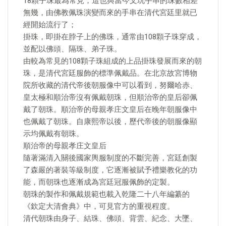
18顆子珠最為常見，這也與當今文玩手串的珠數相差
無幾，由佛教佩珠演變而來的手串在清代宮廷里就已
經開始流行了；
掛珠，即掛在脖子上的佛珠，通常由108顆子珠穿成，
並配以佛頭、隔珠、弟子珠。
由較為常見的108顆子珠組成的上品掛珠發展而來的朝
珠，是清代宮廷服飾的標準佩戴品。在北京故宮博物
院所收藏的清代帝後朝服像中可以看到，努爾哈赤、
皇太極和順治帝沒有佩戴朝珠，但順治帝的皇后卻佩
戴了朝珠。順治帝的母親孝庄文皇后在晚年朝服像中
也佩戴了朝珠。自康熙帝以後，歷代帝後的朝服像顯
示均佩戴有朝珠。
順治帝的母親孝庄文皇后
隨著滿清入關後國家輿服制度的不斷完善，宮廷創製
了森嚴的著裝等級制度，它逐漸被賦予禮樂教化的功
能，而朝珠也逐漸成為宮廷冠服佩飾的定製。
朝珠的製作和佩戴規範也載入乾隆二十八年編纂的
《欽定大清會典》中，可見官方的重視程度。
清代朝珠由身子、結珠、佛頭、背雲、紀念、大墜、