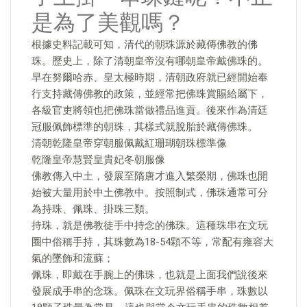
是為了美觀嗎？
根據史料記載可知，清代的朝珠源於藏傳佛教的佛
珠。歷史上，除了清朝皇帝沒有哪朝皇帝戴佛珠的。
早在努爾哈赤、皇太極時期，清朝政府就已經開始奉
行支持藏傳佛教的政策，並經常把佛珠賞賜給屬下，
各級官吏將領也把佛珠當做禮品進貢。後來作為清廷
冠服佩飾標準的朝珠，其樣式就脫胎於藏傳佛珠。
清朝乾隆皇帝穿朝服佩戴紅珊瑚朝珠標準像
乾隆皇帝慧賢皇貴妃冬朝服像
佛教傳入中土，發展至隋唐才進入繁榮期，佛珠也開
始被大量用於中土佛教中。按照制式，佛珠通常可分
為持珠、佩珠、掛珠三類。
持珠，就是佛教徒手中持念的佛珠。這種珠串在文玩
圈中俗稱手持，其珠數為18-54顆不等，常配有雍容大
氣的墜飾和流蘇；
佩珠，即戴在手腕上的佛珠，也就是上面我們說後來
發展成手串的念珠。佩珠在文玩界俗稱手串，珠數以