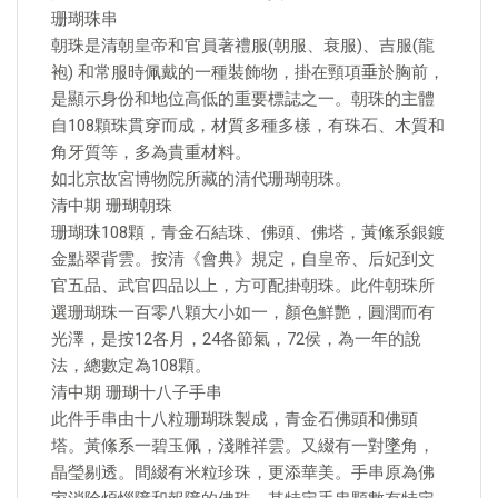
珊瑚珠串
朝珠是清朝皇帝和官員著禮服(朝服、衰服)、吉服(龍
袍) 和常服時佩戴的一種裝飾物，掛在頸項垂於胸前，
是顯示身份和地位高低的重要標誌之一。朝珠的主體
自108顆珠貫穿而成，材質多種多樣，有珠石、木質和
角牙質等，多為貴重材料。
如北京故宮博物院所藏的清代珊瑚朝珠。
清中期 珊瑚朝珠
珊瑚珠108顆，青金石結珠、佛頭、佛塔，黃絛系銀鍍
金點翠背雲。按清《會典》規定，自皇帝、后妃到文
官五品、武官四品以上，方可配掛朝珠。此件朝珠所
選珊瑚珠一百零八顆大小如一，顏色鮮艷，圓潤而有
光澤，是按12各月，24各節氣，72侯，為一年的說
法，總數定為108顆。
清中期 珊瑚十八子手串
此件手串由十八粒珊瑚珠製成，青金石佛頭和佛頭
塔。黃絛系一碧玉佩，淺雕祥雲。又綴有一對墜角，
晶瑩剔透。間綴有米粒珍珠，更添華美。手串原為佛