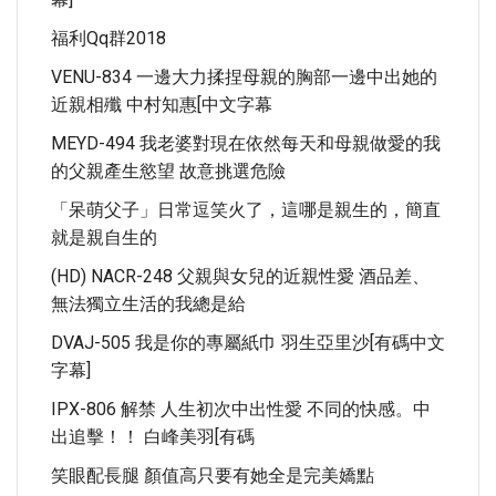
福利qq群2018
VENU-834 一邊大力揉捏母親的胸部一邊中出她的
近親相殲 中村知惠[中文字幕
MEYD-494 我老婆對現在依然每天和母親做愛的我
的父親產生慾望 故意挑選危險
「呆萌父子」日常逗笑火了，這哪是親生的，簡直
就是親自生的
(HD) NACR-248 父親與女兒的近親性愛 酒品差、
無法獨立生活的我總是給
DVAJ-505 我是你的專屬紙巾 羽生亞里沙[有碼中文
字幕]
IPX-806 解禁 人生初次中出性愛 不同的快感。中
出追擊！！ 白峰美羽[有碼
笑眼配長腿 顏值高只要有她全是完美嬌點